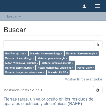
Camb
naveg
Buscar
Buscar
Ir
Has File(s): true ×
Materia: hydrometallurgy ×
Materia: hidrometalurgia ×
Materia: biometallurgy ×
Materia: pirometalurgia ×
Autor: Villanueva, Samuel ×
Materia: precious metals ×
Materia: biometalurgia ×
Autor: Hernández, Jiraleiska ×
Fecha: 2019 ×
Materia: dangerous substances ×
Materia: RAEE ×
Mostrar filtros avanzados
Mostrando ítems 1-1 de 1
Tierras raras, un valor oculto en los residuos de
aparatos eléctricos y electrónicos (RAEE)