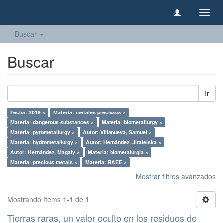
Camb
naveg
Buscar
Buscar
Ir
Fecha: 2019 ×
Materia: metales preciosos ×
Materia: dangerous substances ×
Materia: biometallurgy ×
Materia: pyrometallurgy ×
Autor: Villanueva, Samuel ×
Materia: hydrometallurgy ×
Autor: Hernández, Jiraleiska ×
Autor: Hernández, Magaly ×
Materia: biometalurgia ×
Materia: precious metals ×
Materia: RAEE ×
Mostrar filtros avanzados
Mostrando ítems 1-1 de 1
Tierras raras, un valor oculto en los residuos de