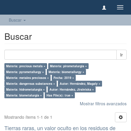
Camb
naveg
Buscar
Buscar
Ir
Materia: precious metals ×
Materia: pirometalurgia ×
Materia: pyrometallurgy ×
Materia: biometallurgy ×
Materia: metales preciosos ×
Fecha: 2019 ×
Materia: dangerous substances ×
Autor: Hernández, Magaly ×
Materia: hidrometalurgia ×
Autor: Hernández, Jiraleiska ×
Materia: biometalurgia ×
Has File(s): true ×
Mostrar filtros avanzados
Mostrando ítems 1-1 de 1
Tierras raras, un valor oculto en los residuos de