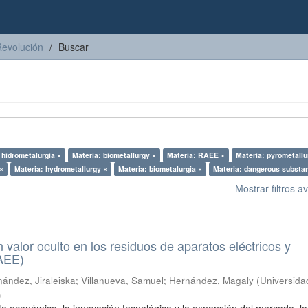
Revolución
Buscar
 hidrometalurgia ×
Materia: biometallurgy ×
Materia: RAEE ×
Materia: pyrometallu
 ×
Materia: hydrometallurgy ×
Materia: biometalurgia ×
Materia: dangerous substa
Mostrar filtros 
n valor oculto en los residuos de aparatos eléctricos y
RAEE)
ández, Jiraleiska
;
Villanueva, Samuel
;
Hernández, Magaly
(
Universida
)