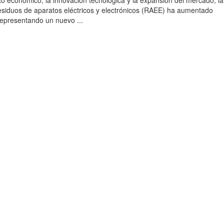
to económico, la innovación tecnológica y la expansión del mercado, la
esiduos de aparatos eléctricos y electrónicos (RAEE) ha aumentado
 representando un nuevo ...