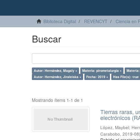
Biblioteca Digital
REVENCYT
Ciencia en 
Buscar
Autor: Hernández, Magaly ×
Materia: pirometalurgia ×
Materia:
Autor: Hernández, Jiraleiska ×
Fecha: 2019 ×
Has File(s): true
Mostrando ítems 1-1 de 1
Tierras raras, u
electrónicos (
López, Maybel
;
Hern
Carabobo
,
2019-08