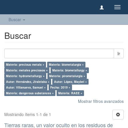
Camb
naveg
Buscar
Buscar
Ir
Materia: precious metals ×
Materia: biometalurgia ×
Materia: metales preciosos ×
Materia: biometallurgy ×
Materia: hydrometallurgy ×
Materia: pirometalurgia ×
Autor: Hernández, Jiraleiska ×
Autor: López, Maybel ×
Autor: Villanueva, Samuel ×
Fecha: 2019 ×
Materia: dangerous substances ×
Materia: RAEE ×
Mostrar filtros avanzados
Mostrando ítems 1-1 de 1
Tierras raras, un valor oculto en los residuos de