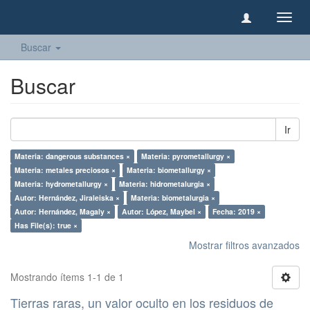
Camb
naveg
Buscar
Buscar
Ir
Materia: dangerous substances ×
Materia: pyrometallurgy ×
Materia: metales preciosos ×
Materia: biometallurgy ×
Materia: hydrometallurgy ×
Materia: hidrometalurgia ×
Autor: Hernández, Jiraleiska ×
Materia: biometalurgia ×
Autor: Hernández, Magaly ×
Autor: López, Maybel ×
Fecha: 2019 ×
Has File(s): true ×
Mostrar filtros avanzados
Mostrando ítems 1-1 de 1
Tierras raras, un valor oculto en los residuos de