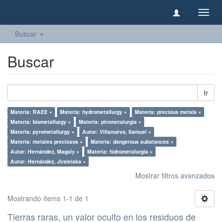
Camb
naveg
Buscar
Buscar
Ir
Materia: RAEE ×
Materia: hydrometallurgy ×
Materia: precious metals ×
Materia: biometallurgy ×
Materia: pirometalurgia ×
Materia: pyrometallurgy ×
Autor: Villanueva, Samuel ×
Materia: metales preciosos ×
Materia: dangerous substances ×
Autor: Hernández, Magaly ×
Materia: hidrometalurgia ×
Autor: Hernández, Jiraleiska ×
Mostrar filtros avanzados
Mostrando ítems 1-1 de 1
Tierras raras, un valor oculto en los residuos de