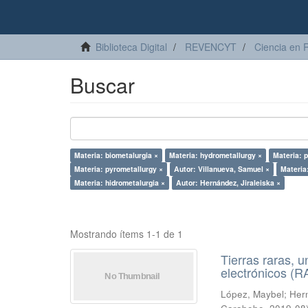
Biblioteca Digital
REVENCYT
Ciencia en 
Buscar
Materia: biometalurgia ×
Materia: hydrometallurgy ×
Materia: 
Materia: pyrometallurgy ×
Autor: Villanueva, Samuel ×
Materia
Materia: hidrometalurgia ×
Autor: Hernández, Jiraleiska ×
Mostrando ítems 1-1 de 1
Tierras raras, u
electrónicos (
López, Maybel
;
Hern