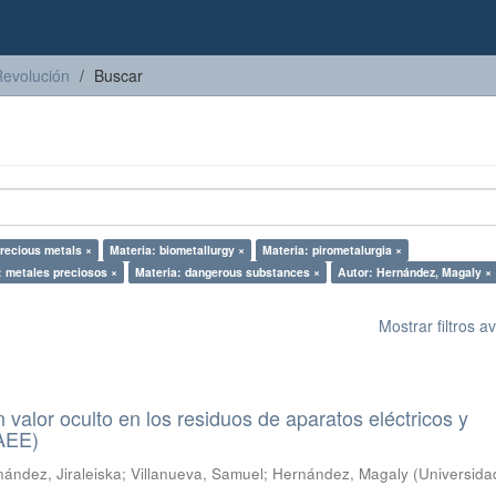
Revolución
Buscar
precious metals ×
Materia: biometallurgy ×
Materia: pirometalurgia ×
: metales preciosos ×
Materia: dangerous substances ×
Autor: Hernández, Magaly ×
Mostrar filtros 
n valor oculto en los residuos de aparatos eléctricos y
RAEE)
ández, Jiraleiska
;
Villanueva, Samuel
;
Hernández, Magaly
(
Universida