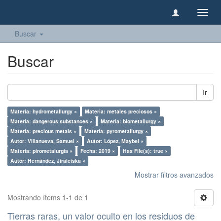
Camb
naveg
Buscar
Buscar
Ir
Materia: hydrometallurgy ×
Materia: metales preciosos ×
Materia: dangerous substances ×
Materia: biometallurgy ×
Materia: precious metals ×
Materia: pyrometallurgy ×
Autor: Villanueva, Samuel ×
Autor: López, Maybel ×
Materia: pirometalurgia ×
Fecha: 2019 ×
Has File(s): true ×
Autor: Hernández, Jiraleiska ×
Mostrar filtros avanzados
Mostrando ítems 1-1 de 1
Tierras raras, un valor oculto en los residuos de