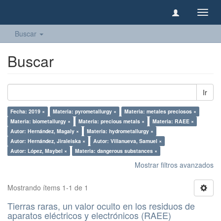
Camb
naveg
Buscar
Buscar
Ir
Fecha: 2019 ×
Materia: pyrometallurgy ×
Materia: metales preciosos ×
Materia: biometallurgy ×
Materia: precious metals ×
Materia: RAEE ×
Autor: Hernández, Magaly ×
Materia: hydrometallurgy ×
Autor: Hernández, Jiraleiska ×
Autor: Villanueva, Samuel ×
Autor: López, Maybel ×
Materia: dangerous substances ×
Mostrar filtros avanzados
Mostrando ítems 1-1 de 1
Tierras raras, un valor oculto en los residuos de
aparatos eléctricos y electrónicos (RAEE)