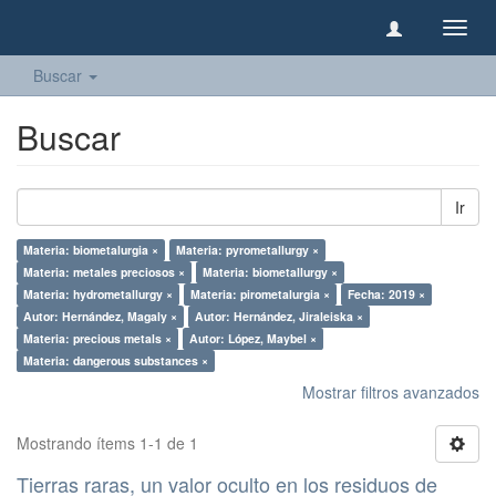
Camb
naveg
Buscar
Buscar
Ir
Materia: biometalurgia ×
Materia: pyrometallurgy ×
Materia: metales preciosos ×
Materia: biometallurgy ×
Materia: hydrometallurgy ×
Materia: pirometalurgia ×
Fecha: 2019 ×
Autor: Hernández, Magaly ×
Autor: Hernández, Jiraleiska ×
Materia: precious metals ×
Autor: López, Maybel ×
Materia: dangerous substances ×
Mostrar filtros avanzados
Mostrando ítems 1-1 de 1
Tierras raras, un valor oculto en los residuos de