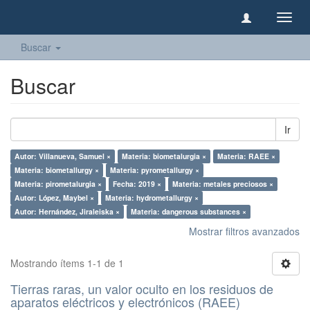
Camb
naveg
Buscar
Buscar
Ir
Autor: Villanueva, Samuel ×
Materia: biometalurgia ×
Materia: RAEE ×
Materia: biometallurgy ×
Materia: pyrometallurgy ×
Materia: pirometalurgia ×
Fecha: 2019 ×
Materia: metales preciosos ×
Autor: López, Maybel ×
Materia: hydrometallurgy ×
Autor: Hernández, Jiraleiska ×
Materia: dangerous substances ×
Mostrar filtros avanzados
Mostrando ítems 1-1 de 1
Tierras raras, un valor oculto en los residuos de
aparatos eléctricos y electrónicos (RAEE)