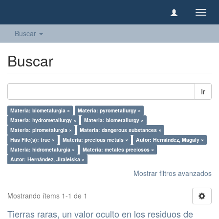
Camb
naveg
Buscar
Buscar
Ir
Materia: biometalurgia ×
Materia: pyrometallurgy ×
Materia: hydrometallurgy ×
Materia: biometallurgy ×
Materia: pirometalurgia ×
Materia: dangerous substances ×
Has File(s): true ×
Materia: precious metals ×
Autor: Hernández, Magaly ×
Materia: hidrometalurgia ×
Materia: metales preciosos ×
Autor: Hernández, Jiraleiska ×
Mostrar filtros avanzados
Mostrando ítems 1-1 de 1
Tierras raras, un valor oculto en los residuos de