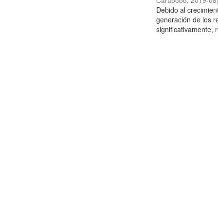
Carabobo
,
2019-08
Debido al crecimien
generación de los r
significativamente,