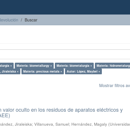
Revolución
Buscar
alurgia ×
Materia: biometallurgy ×
Materia: biometalurgia ×
Materia: hidrometalurg
 Jiraleiska ×
Materia: precious metals ×
Autor: López, Maybel ×
Mostrar filtros 
n valor oculto en los residuos de aparatos eléctricos y
RAEE)
ández, Jiraleiska
;
Villanueva, Samuel
;
Hernández, Magaly
(
Universida