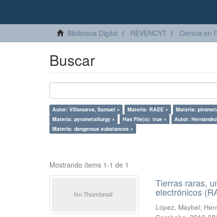
Biblioteca Digital
REVENCYT
Ciencia en 
Buscar
Autor: Villanueva, Samuel ×
Materia: RAEE ×
Materia: piromet
Materia: pyrometallurgy ×
Has File(s): true ×
Autor: Hernández,
Materia: dangerous substances ×
Mostrando ítems 1-1 de 1
Tierras raras, u
electrónicos (
López, Maybel
;
Hern