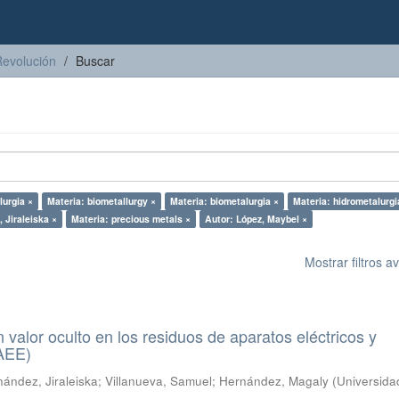
Revolución
Buscar
lurgia ×
Materia: biometallurgy ×
Materia: biometalurgia ×
Materia: hidrometalurgi
 Jiraleiska ×
Materia: precious metals ×
Autor: López, Maybel ×
Mostrar filtros 
n valor oculto en los residuos de aparatos eléctricos y
RAEE)
ández, Jiraleiska
;
Villanueva, Samuel
;
Hernández, Magaly
(
Universida