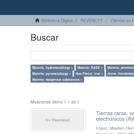
Biblioteca Digital
REVENCYT
Ciencia en 
Buscar
Materia: hydrometallurgy ×
Materia: RAEE ×
Materia: pirometa
Materia: pyrometallurgy ×
Has File(s): true ×
Autor: Hernández,
Materia: dangerous substances ×
Mostrando ítems 1-1 de 1
Tierras raras, u
electrónicos (
López, Maybel
;
Hern