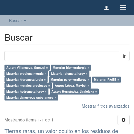
Camb
naveg
Buscar
Buscar
Ir
Autor: Villanueva, Samuel ×
Materia: biometalurgia ×
Materia: precious metals ×
Materia: biometallurgy ×
Materia: hidrometalurgia ×
Materia: pyrometallurgy ×
Materia: RAEE ×
Materia: metales preciosos ×
Autor: López, Maybel ×
Materia: hydrometallurgy ×
Autor: Hernández, Jiraleiska ×
Materia: dangerous substances ×
Mostrar filtros avanzados
Mostrando ítems 1-1 de 1
Tierras raras, un valor oculto en los residuos de