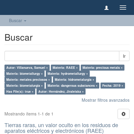
Camb
naveg
Buscar
Buscar
Ir
Autor: Villanueva, Samuel ×
Materia: RAEE ×
Materia: precious metals ×
Materia: biometallurgy ×
Materia: hydrometallurgy ×
Materia: metales preciosos ×
Materia: hidrometalurgia ×
Materia: biometalurgia ×
Materia: dangerous substances ×
Fecha: 2019 ×
Has File(s): true ×
Autor: Hernández, Jiraleiska ×
Mostrar filtros avanzados
Mostrando ítems 1-1 de 1
Tierras raras, un valor oculto en los residuos de
aparatos eléctricos y electrónicos (RAEE)