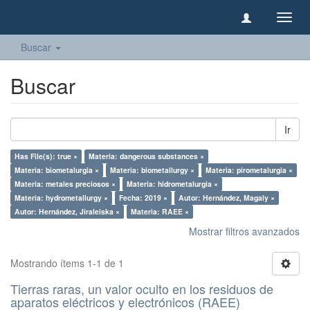
Camb
naveg
Buscar
Buscar
Ir
Has File(s): true ×
Materia: dangerous substances ×
Materia: biometalurgia ×
Materia: biometallurgy ×
Materia: pirometalurgia ×
Materia: metales preciosos ×
Materia: hidrometalurgia ×
Materia: hydrometallurgy ×
Fecha: 2019 ×
Autor: Hernández, Magaly ×
Autor: Hernández, Jiraleiska ×
Materia: RAEE ×
Mostrar filtros avanzados
Mostrando ítems 1-1 de 1
Tierras raras, un valor oculto en los residuos de
aparatos eléctricos y electrónicos (RAEE)