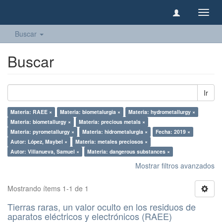
Camb
naveg
Buscar
Buscar
Ir
Materia: RAEE ×
Materia: biometalurgia ×
Materia: hydrometallurgy ×
Materia: biometallurgy ×
Materia: precious metals ×
Materia: pyrometallurgy ×
Materia: hidrometalurgia ×
Fecha: 2019 ×
Autor: López, Maybel ×
Materia: metales preciosos ×
Autor: Villanueva, Samuel ×
Materia: dangerous substances ×
Mostrar filtros avanzados
Mostrando ítems 1-1 de 1
Tierras raras, un valor oculto en los residuos de
aparatos eléctricos y electrónicos (RAEE)