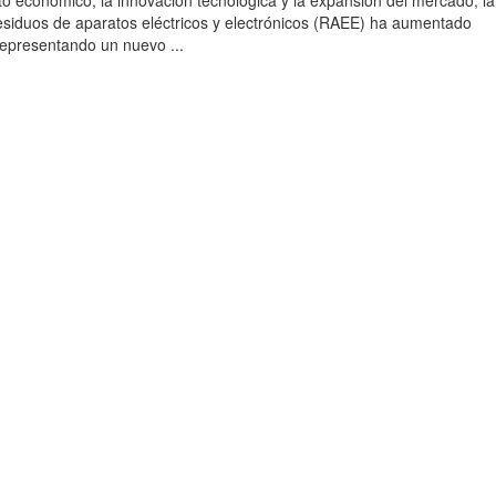
to económico, la innovación tecnológica y la expansión del mercado, la
esiduos de aparatos eléctricos y electrónicos (RAEE) ha aumentado
 representando un nuevo ...