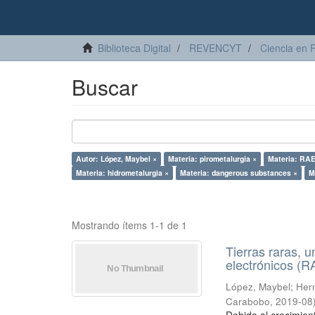
Biblioteca Digital
REVENCYT
Ciencia en 
Buscar
Autor: López, Maybel ×
Materia: pirometalurgia ×
Materia: RA
Materia: hidrometalurgia ×
Materia: dangerous substances ×
M
Mostrando ítems 1-1 de 1
Tierras raras, u
electrónicos (
López, Maybel
;
Hern
Carabobo
,
2019-08