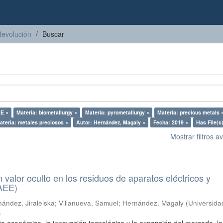
Revolución
Buscar
EE ×
Materia: biometallurgy ×
Materia: pyrometallurgy ×
Materia: precious metals 
ateria: metales preciosos ×
Autor: Hernández, Magaly ×
Fecha: 2019 ×
Has File(s)
Mostrar filtros 
n valor oculto en los residuos de aparatos eléctricos y
RAEE)
ández, Jiraleiska
;
Villanueva, Samuel
;
Hernández, Magaly
(
Universida
)