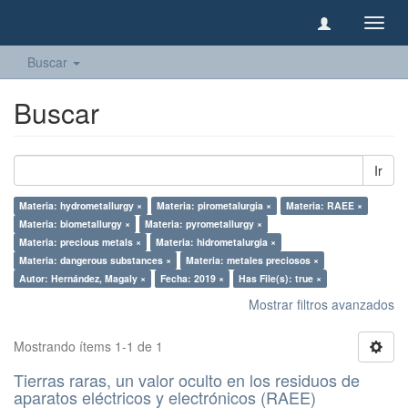
Camb
naveg
Buscar
Buscar
Ir
Materia: hydrometallurgy ×
Materia: pirometalurgia ×
Materia: RAEE ×
Materia: biometallurgy ×
Materia: pyrometallurgy ×
Materia: precious metals ×
Materia: hidrometalurgia ×
Materia: dangerous substances ×
Materia: metales preciosos ×
Autor: Hernández, Magaly ×
Fecha: 2019 ×
Has File(s): true ×
Mostrar filtros avanzados
Mostrando ítems 1-1 de 1
Tierras raras, un valor oculto en los residuos de
aparatos eléctricos y electrónicos (RAEE)