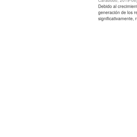
Carabobo
,
2019-08
Debido al crecimien
generación de los r
significativamente,