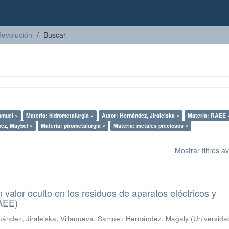
Revolución
Buscar
amuel ×
Materia: hidrometalurgia ×
Autor: Hernández, Jiraleiska ×
Materia: RAEE 
pez, Maybel ×
Materia: pirometalurgia ×
Materia: metales preciosos ×
Mostrar filtros 
n valor oculto en los residuos de aparatos eléctricos y
RAEE)
ández, Jiraleiska
;
Villanueva, Samuel
;
Hernández, Magaly
(
Universida