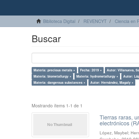
Biblioteca Digital
REVENCYT
Ciencia en 
Buscar
Materia: precious metals ×
Fecha: 2019 ×
Autor: Villanueva, S
Materia: biometallurgy ×
Materia: hydrometallurgy ×
Autor: Ló
Materia: dangerous substances ×
Autor: Hernández, Magaly ×
Mostrando ítems 1-1 de 1
Tierras raras, u
electrónicos (
López, Maybel
;
Hern