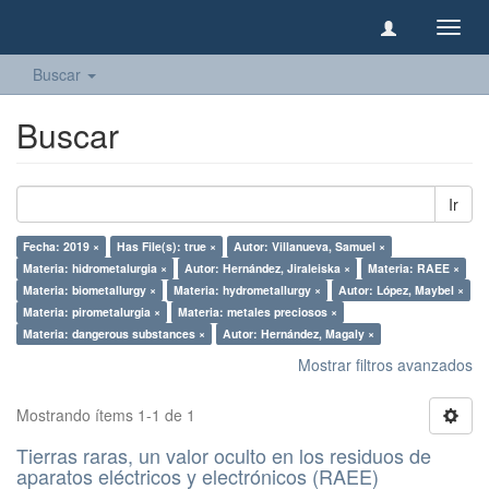
Camb
naveg
Buscar
Buscar
Ir
Fecha: 2019 ×
Has File(s): true ×
Autor: Villanueva, Samuel ×
Materia: hidrometalurgia ×
Autor: Hernández, Jiraleiska ×
Materia: RAEE ×
Materia: biometallurgy ×
Materia: hydrometallurgy ×
Autor: López, Maybel ×
Materia: pirometalurgia ×
Materia: metales preciosos ×
Materia: dangerous substances ×
Autor: Hernández, Magaly ×
Mostrar filtros avanzados
Mostrando ítems 1-1 de 1
Tierras raras, un valor oculto en los residuos de
aparatos eléctricos y electrónicos (RAEE)