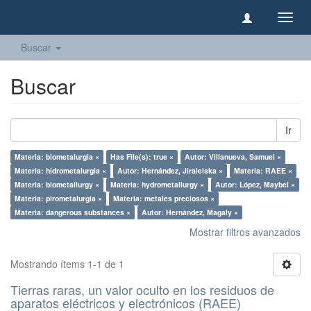
Camb
naveg
Buscar
Buscar
Ir
Materia: biometalurgia ×
Has File(s): true ×
Autor: Villanueva, Samuel ×
Materia: hidrometalurgia ×
Autor: Hernández, Jiraleiska ×
Materia: RAEE ×
Materia: biometallurgy ×
Materia: hydrometallurgy ×
Autor: López, Maybel ×
Materia: pirometalurgia ×
Materia: metales preciosos ×
Materia: dangerous substances ×
Autor: Hernández, Magaly ×
Mostrar filtros avanzados
Mostrando ítems 1-1 de 1
Tierras raras, un valor oculto en los residuos de
aparatos eléctricos y electrónicos (RAEE)