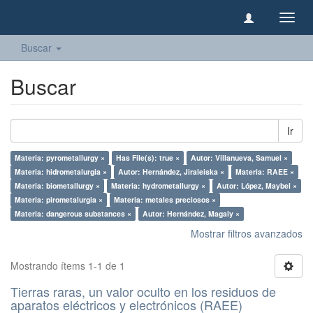
Camb
naveg
Buscar
Buscar
Ir
Materia: pyrometallurgy ×
Has File(s): true ×
Autor: Villanueva, Samuel ×
Materia: hidrometalurgia ×
Autor: Hernández, Jiraleiska ×
Materia: RAEE ×
Materia: biometallurgy ×
Materia: hydrometallurgy ×
Autor: López, Maybel ×
Materia: pirometalurgia ×
Materia: metales preciosos ×
Materia: dangerous substances ×
Autor: Hernández, Magaly ×
Mostrar filtros avanzados
Mostrando ítems 1-1 de 1
Tierras raras, un valor oculto en los residuos de
aparatos eléctricos y electrónicos (RAEE)