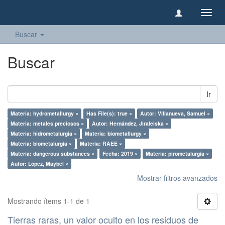
Camb
naveg
Buscar
Buscar
Ir
Materia: hydrometallurgy ×
Has File(s): true ×
Autor: Villanueva, Samuel ×
Materia: metales preciosos ×
Autor: Hernández, Jiraleiska ×
Materia: hidrometalurgia ×
Materia: biometallurgy ×
Materia: biometalurgia ×
Materia: RAEE ×
Materia: dangerous substances ×
Fecha: 2019 ×
Materia: pirometalurgia ×
Autor: López, Maybel ×
Mostrar filtros avanzados
Mostrando ítems 1-1 de 1
Tierras raras, un valor oculto en los residuos de