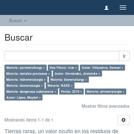
Camb
naveg
Buscar
Buscar
Ir
Materia: pyrometallurgy ×
Has File(s): true ×
Autor: Villanueva, Samuel ×
Materia: metales preciosos ×
Autor: Hernández, Jiraleiska ×
Materia: hidrometalurgia ×
Materia: biometallurgy ×
Materia: biometalurgia ×
Materia: RAEE ×
Materia: dangerous substances ×
Fecha: 2019 ×
Materia: pirometalurgia ×
Autor: López, Maybel ×
Mostrar filtros avanzados
Mostrando ítems 1-1 de 1
Tierras raras, un valor oculto en los residuos de