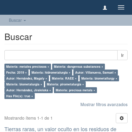
Camb
naveg
Buscar
Buscar
Ir
Materia: metales preciosos ×
Materia: dangerous substances ×
Fecha: 2019 ×
Materia: hidrometalurgia ×
Autor: Villanueva, Samuel ×
Autor: Hernández, Magaly ×
Materia: RAEE ×
Materia: biometallurgy ×
Materia: biometalurgia ×
Materia: pirometalurgia ×
Autor: Hernández, Jiraleiska ×
Materia: precious metals ×
Has File(s): true ×
Mostrar filtros avanzados
Mostrando ítems 1-1 de 1
Tierras raras, un valor oculto en los residuos de