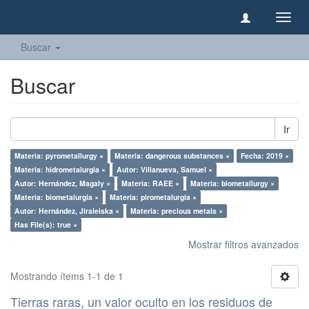
Camb
naveg
Buscar
Buscar
Ir
Materia: pyrometallurgy ×
Materia: dangerous substances ×
Fecha: 2019 ×
Materia: hidrometalurgia ×
Autor: Villanueva, Samuel ×
Autor: Hernández, Magaly ×
Materia: RAEE ×
Materia: biometallurgy ×
Materia: biometalurgia ×
Materia: pirometalurgia ×
Autor: Hernández, Jiraleiska ×
Materia: precious metals ×
Has File(s): true ×
Mostrar filtros avanzados
Mostrando ítems 1-1 de 1
Tierras raras, un valor oculto en los residuos de