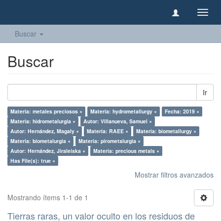
Camb
naveg
Buscar
Buscar
Ir
Materia: metales preciosos ×
Materia: hydrometallurgy ×
Fecha: 2019 ×
Materia: hidrometalurgia ×
Autor: Villanueva, Samuel ×
Autor: Hernández, Magaly ×
Materia: RAEE ×
Materia: biometallurgy ×
Materia: biometalurgia ×
Materia: pirometalurgia ×
Autor: Hernández, Jiraleiska ×
Materia: precious metals ×
Has File(s): true ×
Mostrar filtros avanzados
Mostrando ítems 1-1 de 1
Tierras raras, un valor oculto en los residuos de