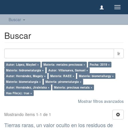
Camb
naveg
Buscar
Buscar
Ir
Autor: López, Maybel ×
Materia: metales preciosos ×
Fecha: 2019 ×
Materia: hidrometalurgia ×
Autor: Villanueva, Samuel ×
Autor: Hernández, Magaly ×
Materia: RAEE ×
Materia: biometallurgy ×
Materia: biometalurgia ×
Materia: pirometalurgia ×
Autor: Hernández, Jiraleiska ×
Materia: precious metals ×
Has File(s): true ×
Mostrar filtros avanzados
Mostrando ítems 1-1 de 1
Tierras raras, un valor oculto en los residuos de