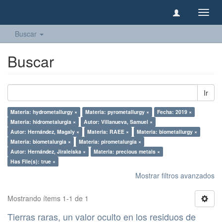
Camb
naveg
Buscar
Buscar
Ir
Materia: hydrometallurgy ×
Materia: pyrometallurgy ×
Fecha: 2019 ×
Materia: hidrometalurgia ×
Autor: Villanueva, Samuel ×
Autor: Hernández, Magaly ×
Materia: RAEE ×
Materia: biometallurgy ×
Materia: biometalurgia ×
Materia: pirometalurgia ×
Autor: Hernández, Jiraleiska ×
Materia: precious metals ×
Has File(s): true ×
Mostrar filtros avanzados
Mostrando ítems 1-1 de 1
Tierras raras, un valor oculto en los residuos de