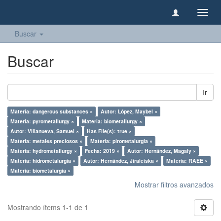
Camb
naveg
Buscar
Buscar
Ir
Materia: dangerous substances ×
Autor: López, Maybel ×
Materia: pyrometallurgy ×
Materia: biometallurgy ×
Autor: Villanueva, Samuel ×
Has File(s): true ×
Materia: metales preciosos ×
Materia: pirometalurgia ×
Materia: hydrometallurgy ×
Fecha: 2019 ×
Autor: Hernández, Magaly ×
Materia: hidrometalurgia ×
Autor: Hernández, Jiraleiska ×
Materia: RAEE ×
Materia: biometalurgia ×
Mostrar filtros avanzados
Mostrando ítems 1-1 de 1