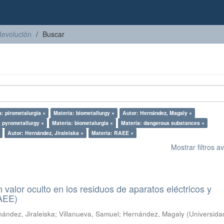
Revolución
Buscar
a: pirometalurgia ×
Materia: biometallurgy ×
Autor: Hernández, Magaly ×
: pyrometallurgy ×
Materia: biometalurgia ×
Materia: dangerous substances ×
Autor: Hernández, Jiraleiska ×
Materia: RAEE ×
Mostrar filtros 
n valor oculto en los residuos de aparatos eléctricos y
RAEE)
ández, Jiraleiska
;
Villanueva, Samuel
;
Hernández, Magaly
(
Universida