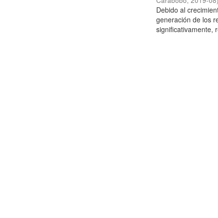
Carabobo
,
2019-08
Debido al crecimien
generación de los r
significativamente,