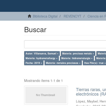
Biblioteca Digital
REVENCYT
Ciencia en 
Buscar
Autor: Villanueva, Samuel ×
Materia: precious metals ×
Materi
Materia: hydrometallurgy ×
Materia: hidrometalurgia ×
Materia
Fecha: 2019 ×
Materia: metales preciosos ×
Has File(s): true ×
Mostrando ítems 1-1 de 1
Tierras raras, u
electrónicos (
López, Maybel
;
Hern