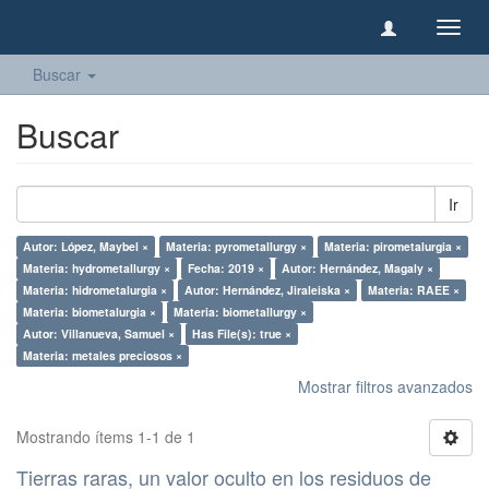
Camb
naveg
Buscar
Buscar
Ir
Autor: López, Maybel ×
Materia: pyrometallurgy ×
Materia: pirometalurgia ×
Materia: hydrometallurgy ×
Fecha: 2019 ×
Autor: Hernández, Magaly ×
Materia: hidrometalurgia ×
Autor: Hernández, Jiraleiska ×
Materia: RAEE ×
Materia: biometalurgia ×
Materia: biometallurgy ×
Autor: Villanueva, Samuel ×
Has File(s): true ×
Materia: metales preciosos ×
Mostrar filtros avanzados
Mostrando ítems 1-1 de 1
Tierras raras, un valor oculto en los residuos de