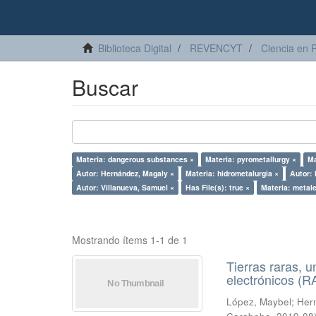
Biblioteca Digital
REVENCYT
Ciencia en 
Buscar
Materia: dangerous substances ×
Materia: pyrometallurgy ×
Ma
Autor: Hernández, Magaly ×
Materia: hidrometalurgia ×
Autor: 
Autor: Villanueva, Samuel ×
Has File(s): true ×
Materia: metal
Mostrando ítems 1-1 de 1
Tierras raras, u
electrónicos (
López, Maybel
;
Hern