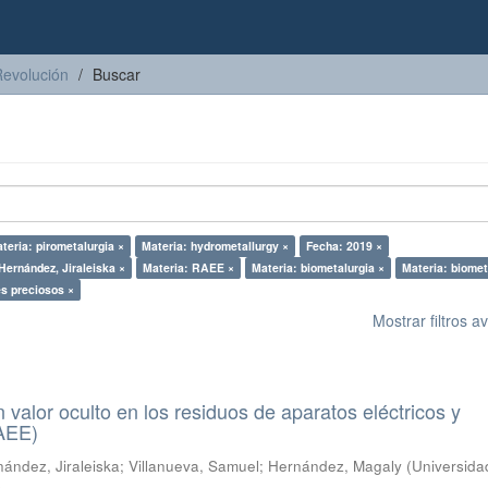
Revolución
Buscar
teria: pirometalurgia ×
Materia: hydrometallurgy ×
Fecha: 2019 ×
Hernández, Jiraleiska ×
Materia: RAEE ×
Materia: biometalurgia ×
Materia: biomet
es preciosos ×
Mostrar filtros 
n valor oculto en los residuos de aparatos eléctricos y
RAEE)
ández, Jiraleiska
;
Villanueva, Samuel
;
Hernández, Magaly
(
Universida