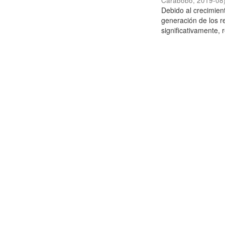
Carabobo
,
2019-08
Debido al crecimien
generación de los r
significativamente,