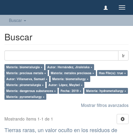
Camb
naveg
Buscar
Buscar
Ir
Materia: biometalurgia ×
Autor: Hernández, Jiraleiska ×
Materia: precious metals ×
Materia: metales preciosos ×
Has File(s): true ×
Autor: Villanueva, Samuel ×
Materia: biometallurgy ×
Materia: pirometalurgia ×
Autor: López, Maybel ×
Materia: dangerous substances ×
Fecha: 2019 ×
Materia: hydrometallurgy ×
Materia: pyrometallurgy ×
Mostrar filtros avanzados
Mostrando ítems 1-1 de 1
Tierras raras, un valor oculto en los residuos de