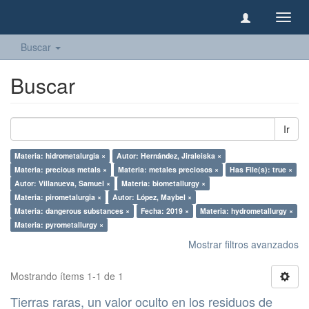
Camb
naveg
Buscar
Buscar
Ir
Materia: hidrometalurgia ×
Autor: Hernández, Jiraleiska ×
Materia: precious metals ×
Materia: metales preciosos ×
Has File(s): true ×
Autor: Villanueva, Samuel ×
Materia: biometallurgy ×
Materia: pirometalurgia ×
Autor: López, Maybel ×
Materia: dangerous substances ×
Fecha: 2019 ×
Materia: hydrometallurgy ×
Materia: pyrometallurgy ×
Mostrar filtros avanzados
Mostrando ítems 1-1 de 1
Tierras raras, un valor oculto en los residuos de