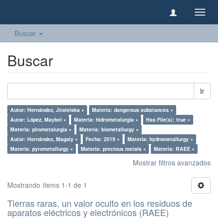
Camb
naveg
Buscar
Buscar
Ir
Autor: Hernández, Jiraleiska ×
Materia: dangerous substances ×
Autor: López, Maybel ×
Materia: hidrometalurgia ×
Has File(s): true ×
Materia: pirometalurgia ×
Materia: biometallurgy ×
Autor: Hernández, Magaly ×
Fecha: 2019 ×
Materia: hydrometallurgy ×
Materia: pyrometallurgy ×
Materia: precious metals ×
Materia: RAEE ×
Mostrar filtros avanzados
Mostrando ítems 1-1 de 1
Tierras raras, un valor oculto en los residuos de
aparatos eléctricos y electrónicos (RAEE)