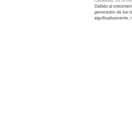
Carabobo
,
2019-08
Debido al crecimien
generación de los r
significativamente,