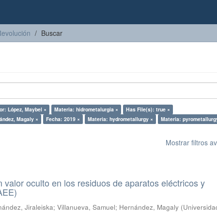
Revolución
Buscar
or: López, Maybel ×
Materia: hidrometalurgia ×
Has File(s): true ×
ández, Magaly ×
Fecha: 2019 ×
Materia: hydrometallurgy ×
Materia: pyrometallurg
Mostrar filtros 
n valor oculto en los residuos de aparatos eléctricos y
RAEE)
ández, Jiraleiska
;
Villanueva, Samuel
;
Hernández, Magaly
(
Universida