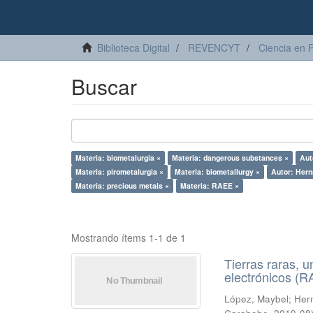
Biblioteca Digital
REVENCYT
Ciencia en 
Buscar
Materia: biometalurgia ×
Materia: dangerous substances ×
Aut
Materia: pirometalurgia ×
Materia: biometallurgy ×
Autor: Hern
Materia: precious metals ×
Materia: RAEE ×
Mostrando ítems 1-1 de 1
Tierras raras, u
electrónicos (
López, Maybel
;
Hern