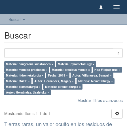
Camb
naveg
Buscar
Buscar
Ir
Materia: dangerous substances ×
Materia: pyrometallurgy ×
Materia: metales preciosos ×
Materia: precious metals ×
Has File(s): true ×
Materia: hidrometalurgia ×
Fecha: 2019 ×
Autor: Villanueva, Samuel ×
Materia: RAEE ×
Autor: Hernández, Magaly ×
Materia: biometallurgy ×
Materia: biometalurgia ×
Materia: pirometalurgia ×
Autor: Hernández, Jiraleiska ×
Mostrar filtros avanzados
Mostrando ítems 1-1 de 1
Tierras raras, un valor oculto en los residuos de