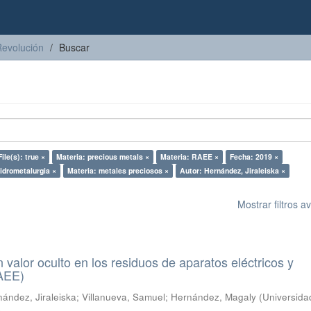
Revolución
Buscar
ile(s): true ×
Materia: precious metals ×
Materia: RAEE ×
Fecha: 2019 ×
idrometalurgia ×
Materia: metales preciosos ×
Autor: Hernández, Jiraleiska ×
Mostrar filtros 
n valor oculto en los residuos de aparatos eléctricos y
RAEE)
ández, Jiraleiska
;
Villanueva, Samuel
;
Hernández, Magaly
(
Universida