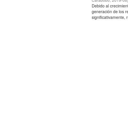
Carabobo
,
2019-08
Debido al crecimien
generación de los r
significativamente,