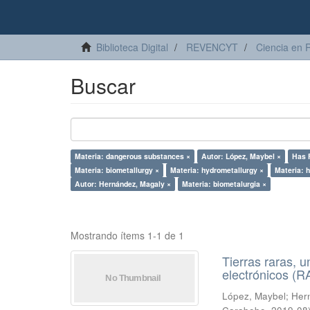
Biblioteca Digital
REVENCYT
Ciencia en 
Buscar
Materia: dangerous substances ×
Autor: López, Maybel ×
Has F
Materia: biometallurgy ×
Materia: hydrometallurgy ×
Materia: h
Autor: Hernández, Magaly ×
Materia: biometalurgia ×
Mostrando ítems 1-1 de 1
Tierras raras, u
electrónicos (
López, Maybel
;
Hern