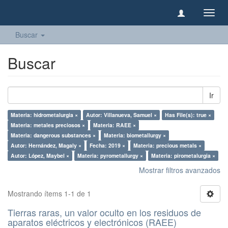
Camb
naveg
Buscar
Buscar
Ir
Materia: hidrometalurgia ×
Autor: Villanueva, Samuel ×
Has File(s): true ×
Materia: metales preciosos ×
Materia: RAEE ×
Materia: dangerous substances ×
Materia: biometallurgy ×
Autor: Hernández, Magaly ×
Fecha: 2019 ×
Materia: precious metals ×
Autor: López, Maybel ×
Materia: pyrometallurgy ×
Materia: pirometalurgia ×
Mostrar filtros avanzados
Mostrando ítems 1-1 de 1
Tierras raras, un valor oculto en los residuos de
aparatos eléctricos y electrónicos (RAEE)