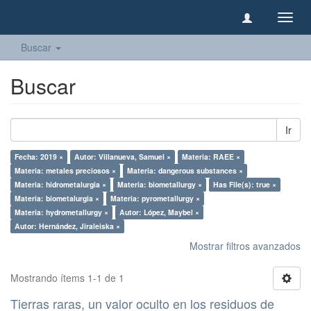
Camb
naveg
Buscar
Buscar
Ir
Fecha: 2019 ×
Autor: Villanueva, Samuel ×
Materia: RAEE ×
Materia: metales preciosos ×
Materia: dangerous substances ×
Materia: hidrometalurgia ×
Materia: biometallurgy ×
Has File(s): true ×
Materia: biometalurgia ×
Materia: pyrometallurgy ×
Materia: hydrometallurgy ×
Autor: López, Maybel ×
Autor: Hernández, Jiraleiska ×
Mostrar filtros avanzados
Mostrando ítems 1-1 de 1
Tierras raras, un valor oculto en los residuos de