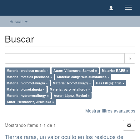
Camb
naveg
Buscar
Buscar
Ir
Materia: precious metals ×
Autor: Villanueva, Samuel ×
Materia: RAEE ×
Materia: metales preciosos ×
Materia: dangerous substances ×
Materia: hidrometalurgia ×
Materia: biometallurgy ×
Has File(s): true ×
Materia: biometalurgia ×
Materia: pyrometallurgy ×
Materia: hydrometallurgy ×
Autor: López, Maybel ×
Autor: Hernández, Jiraleiska ×
Mostrar filtros avanzados
Mostrando ítems 1-1 de 1
Tierras raras, un valor oculto en los residuos de