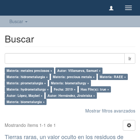
Camb
naveg
Buscar
Buscar
Ir
Materia: metales preciosos ×
Autor: Villanueva, Samuel ×
Materia: hidrometalurgia ×
Materia: precious metals ×
Materia: RAEE ×
Materia: pirometalurgia ×
Materia: biometallurgy ×
Materia: hydrometallurgy ×
Fecha: 2019 ×
Has File(s): true ×
Autor: López, Maybel ×
Autor: Hernández, Jiraleiska ×
Materia: biometalurgia ×
Mostrar filtros avanzados
Mostrando ítems 1-1 de 1
Tierras raras, un valor oculto en los residuos de