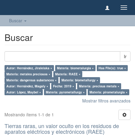
Camb
naveg
Buscar
Buscar
Ir
Autor: Hernández, Jiraleiska ×
Materia: biometalurgia ×
Has File(s): true ×
Materia: metales preciosos ×
Materia: RAEE ×
Materia: dangerous substances ×
Materia: biometallurgy ×
Autor: Hernández, Magaly ×
Fecha: 2019 ×
Materia: precious metals ×
Autor: López, Maybel ×
Materia: pyrometallurgy ×
Materia: pirometalurgia ×
Mostrar filtros avanzados
Mostrando ítems 1-1 de 1
Tierras raras, un valor oculto en los residuos de
aparatos eléctricos y electrónicos (RAEE)