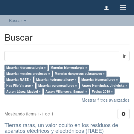
Camb
naveg
Buscar
Buscar
Ir
Materia: hidrometalurgia ×
Materia: biometalurgia ×
Materia: metales preciosos ×
Materia: dangerous substances ×
Materia: RAEE ×
Materia: hydrometallurgy ×
Materia: biometallurgy ×
Has File(s): true ×
Materia: pyrometallurgy ×
Autor: Hernández, Jiraleiska ×
Autor: López, Maybel ×
Autor: Villanueva, Samuel ×
Fecha: 2019 ×
Mostrar filtros avanzados
Mostrando ítems 1-1 de 1
Tierras raras, un valor oculto en los residuos de
aparatos eléctricos y electrónicos (RAEE)