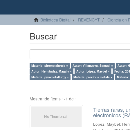
Biblioteca Digital
REVENCYT
Ciencia en 
Buscar
Materia: pirometalurgia ×
Autor: Villanueva, Samuel ×
Autor: H
Autor: Hernández, Magaly ×
Autor: López, Maybel ×
Fecha: 201
Materia: pyrometallurgy ×
Materia: precious metals ×
Materia:
Mostrando ítems 1-1 de 1
Tierras raras, u
electrónicos (
López, Maybel
;
Hern