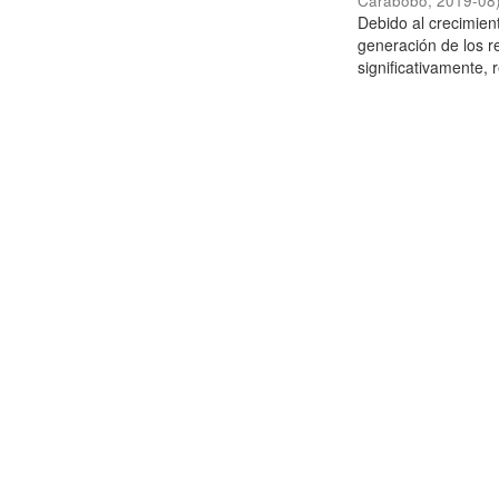
Carabobo
,
2019-08
Debido al crecimien
generación de los r
significativamente,