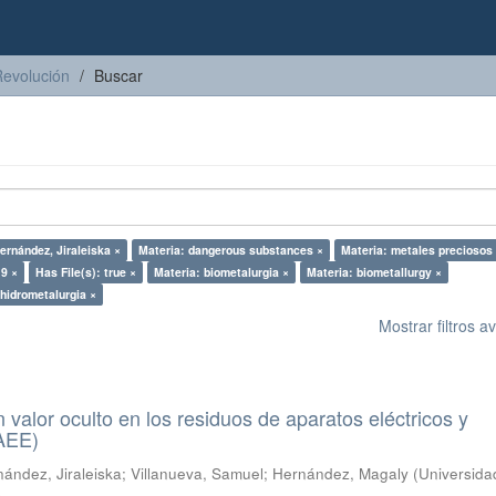
Revolución
Buscar
ernández, Jiraleiska ×
Materia: dangerous substances ×
Materia: metales preciosos
9 ×
Has File(s): true ×
Materia: biometalurgia ×
Materia: biometallurgy ×
 hidrometalurgia ×
Mostrar filtros 
n valor oculto en los residuos de aparatos eléctricos y
RAEE)
ández, Jiraleiska
;
Villanueva, Samuel
;
Hernández, Magaly
(
Universida