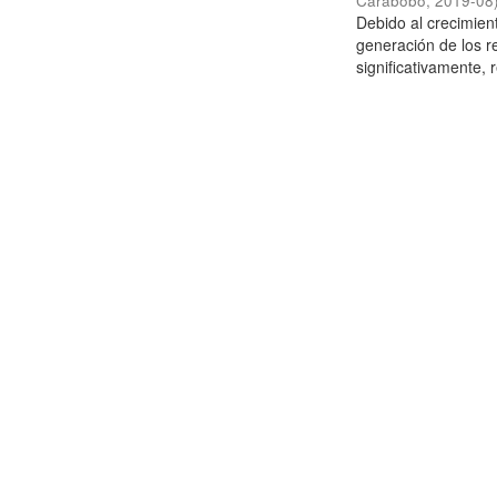
Carabobo
,
2019-08
Debido al crecimien
generación de los r
significativamente,