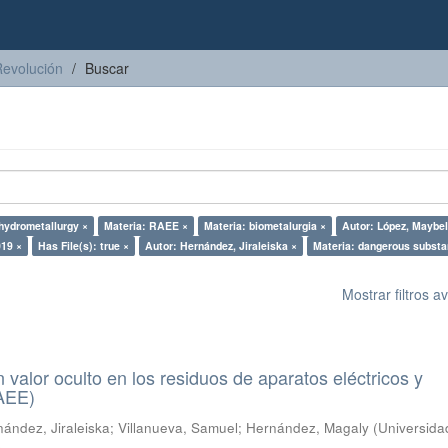
Revolución
Buscar
hydrometallurgy ×
Materia: RAEE ×
Materia: biometalurgia ×
Autor: López, Maybel
019 ×
Has File(s): true ×
Autor: Hernández, Jiraleiska ×
Materia: dangerous substa
Mostrar filtros 
n valor oculto en los residuos de aparatos eléctricos y
RAEE)
ández, Jiraleiska
;
Villanueva, Samuel
;
Hernández, Magaly
(
Universida