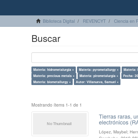
Biblioteca Digital
REVENCYT
Ciencia en 
Buscar
Materia: hidrometalurgia ×
Materia: pyrometallurgy ×
Materia: 
Materia: precious metals ×
Materia: pirometalurgia ×
Fecha: 2
Materia: biometallurgy ×
Autor: Villanueva, Samuel ×
Mostrando ítems 1-1 de 1
Tierras raras, u
electrónicos (
López, Maybel
;
Hern